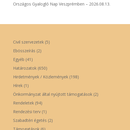
Országos Gyalogló Nap Veszprémben – 2026.08.13.
Civil szervezetek
(5)
Ebösszeírás
(2)
Egyéb
(41)
Határozatok
(650)
Hirdetmények / Közlemények
(198)
Hírek
(1)
Önkormányzat által nyújtott támogatások
(2)
Rendeletek
(94)
Rendezési terv
(1)
Szabadtéri égetés
(2)
Támogatások
(6)