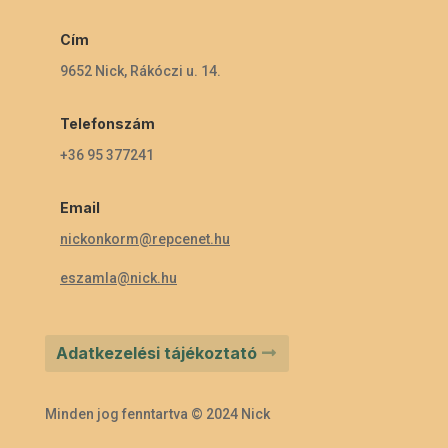
Cím
9652 Nick, Rákóczi u. 14.
Telefonszám
+36 95 377241
Email
nickonkorm@repcenet.hu
eszamla@nick.hu
Adatkezelési tájékoztató
Minden jog fenntartva © 2024 Nick