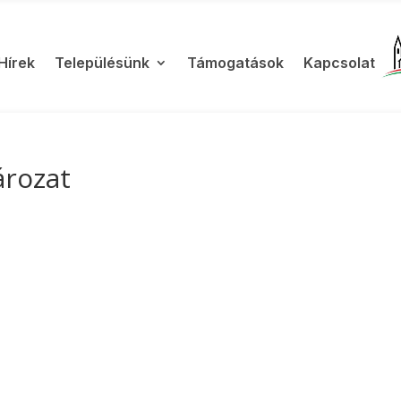
Hírek
Településünk
Támogatások
Kapcsolat
ározat