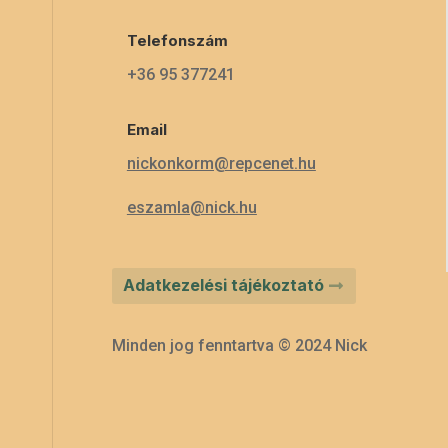
Telefonszám
+36 95 377241
Email
nickonkorm@repcenet.hu
eszamla@nick.hu
Adatkezelési tájékoztató
Minden jog fenntartva © 2024 Nick