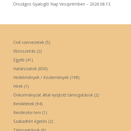
Országos Gyalogló Nap Veszprémben – 2026.08.13.
Civil szervezetek
(5)
Ebösszeírás
(2)
Egyéb
(41)
Határozatok
(650)
Hirdetmények / Közlemények
(198)
Hírek
(1)
Önkormányzat által nyújtott támogatások
(2)
Rendeletek
(94)
Rendezési terv
(1)
Szabadtéri égetés
(2)
Támogatások
(6)