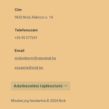
Cím
9652 Nick, Rákóczi u. 14.
Telefonszám
+36 95 377241
Email
nickonkorm@repcenet.hu
eszamla@nick.hu
Adatkezelési tájékoztató
Minden jog fenntartva © 2024 Nick