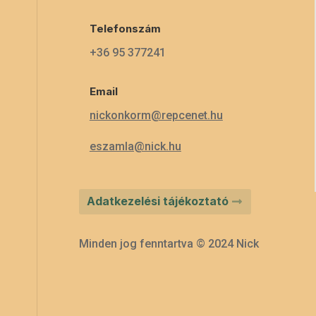
Telefonszám
+36 95 377241
Email
nickonkorm@repcenet.hu
eszamla@nick.hu
Adatkezelési tájékoztató
Minden jog fenntartva © 2024 Nick