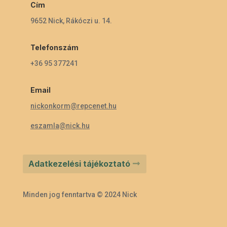
Cím
9652 Nick, Rákóczi u. 14.
Telefonszám
+36 95 377241
Email
nickonkorm@repcenet.hu
eszamla@nick.hu
Adatkezelési tájékoztató
Minden jog fenntartva © 2024 Nick