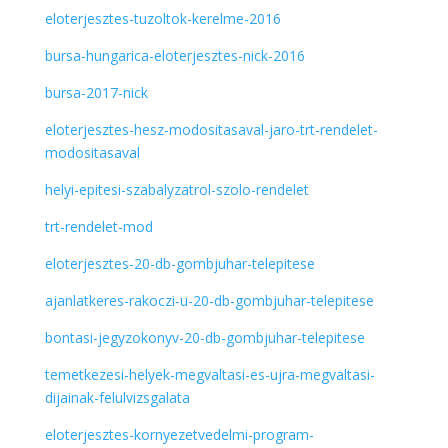
eloterjesztes-tuzoltok-kerelme-2016
bursa-hungarica-eloterjesztes-nick-2016
bursa-2017-nick
eloterjesztes-hesz-modositasaval-jaro-trt-rendelet-
modositasaval
helyi-epitesi-szabalyzatrol-szolo-rendelet
trt-rendelet-mod
eloterjesztes-20-db-gombjuhar-telepitese
ajanlatkeres-rakoczi-u-20-db-gombjuhar-telepitese
bontasi-jegyzokonyv-20-db-gombjuhar-telepitese
temetkezesi-helyek-megvaltasi-es-ujra-megvaltasi-
dijainak-felulvizsgalata
eloterjesztes-kornyezetvedelmi-program-