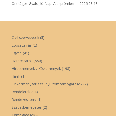
Országos Gyalogló Nap Veszprémben – 2026.08.13.
Civil szervezetek
(5)
Ebösszeírás
(2)
Egyéb
(41)
Határozatok
(650)
Hirdetmények / Közlemények
(198)
Hírek
(1)
Önkormányzat által nyújtott támogatások
(2)
Rendeletek
(94)
Rendezési terv
(1)
Szabadtéri égetés
(2)
Támogatások
(6)