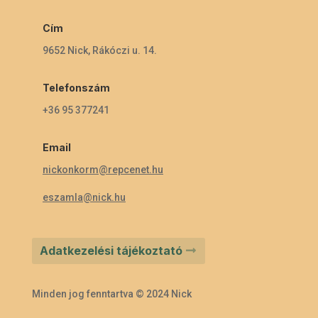
Cím
9652 Nick, Rákóczi u. 14.
Telefonszám
+36 95 377241
Email
nickonkorm@repcenet.hu
eszamla@nick.hu
Adatkezelési tájékoztató
Minden jog fenntartva © 2024 Nick