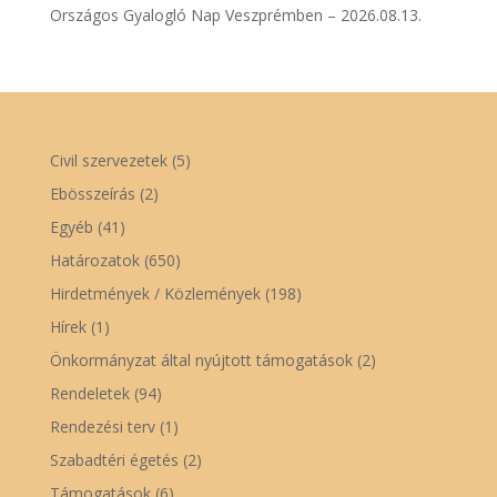
Országos Gyalogló Nap Veszprémben – 2026.08.13.
Civil szervezetek
(5)
Ebösszeírás
(2)
Egyéb
(41)
Határozatok
(650)
Hirdetmények / Közlemények
(198)
Hírek
(1)
Önkormányzat által nyújtott támogatások
(2)
Rendeletek
(94)
Rendezési terv
(1)
Szabadtéri égetés
(2)
Támogatások
(6)