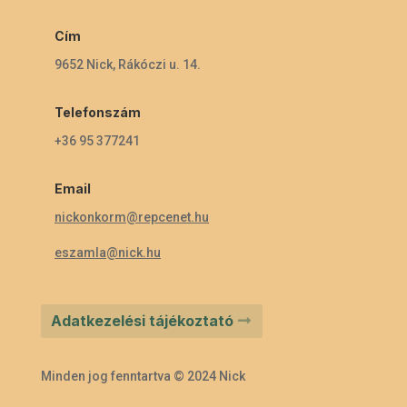
Cím
9652 Nick, Rákóczi u. 14.
Telefonszám
+36 95 377241
Email
nickonkorm@repcenet.hu
eszamla@nick.hu
Adatkezelési tájékoztató
Minden jog fenntartva © 2024 Nick