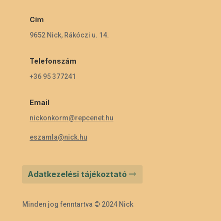
Cím
9652 Nick, Rákóczi u. 14.
Telefonszám
+36 95 377241
Email
nickonkorm@repcenet.hu
eszamla@nick.hu
Adatkezelési tájékoztató
Minden jog fenntartva © 2024 Nick