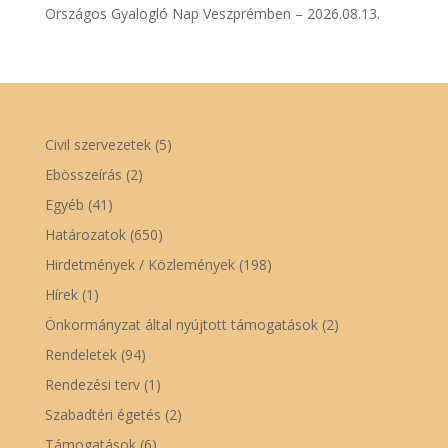
Országos Gyalogló Nap Veszprémben – 2026.08.13.
Civil szervezetek
(5)
Ebösszeírás
(2)
Egyéb
(41)
Határozatok
(650)
Hirdetmények / Közlemények
(198)
Hírek
(1)
Önkormányzat által nyújtott támogatások
(2)
Rendeletek
(94)
Rendezési terv
(1)
Szabadtéri égetés
(2)
Támogatások
(6)