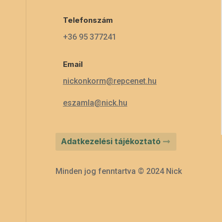
Telefonszám
+36 95 377241
Email
nickonkorm@repcenet.hu
eszamla@nick.hu
Adatkezelési tájékoztató
Minden jog fenntartva © 2024 Nick