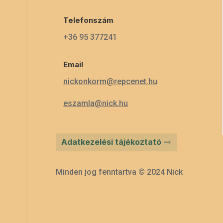
Telefonszám
+36 95 377241
Email
nickonkorm@repcenet.hu
eszamla@nick.hu
Adatkezelési tájékoztató
Minden jog fenntartva © 2024 Nick