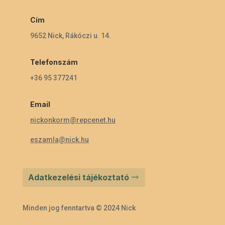
Cím
9652 Nick, Rákóczi u. 14.
Telefonszám
+36 95 377241
Email
nickonkorm@repcenet.hu
eszamla@nick.hu
Adatkezelési tájékoztató
Minden jog fenntartva © 2024 Nick