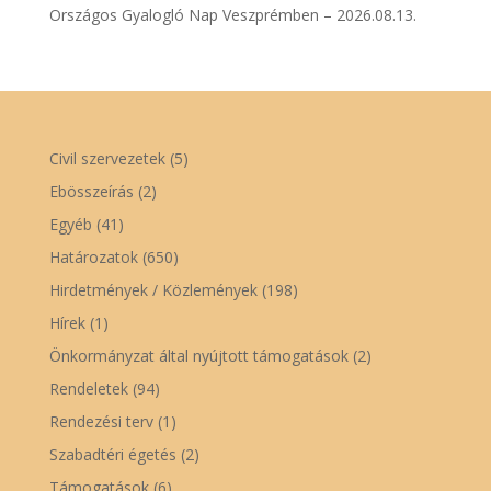
Országos Gyalogló Nap Veszprémben – 2026.08.13.
Civil szervezetek
(5)
Ebösszeírás
(2)
Egyéb
(41)
Határozatok
(650)
Hirdetmények / Közlemények
(198)
Hírek
(1)
Önkormányzat által nyújtott támogatások
(2)
Rendeletek
(94)
Rendezési terv
(1)
Szabadtéri égetés
(2)
Támogatások
(6)