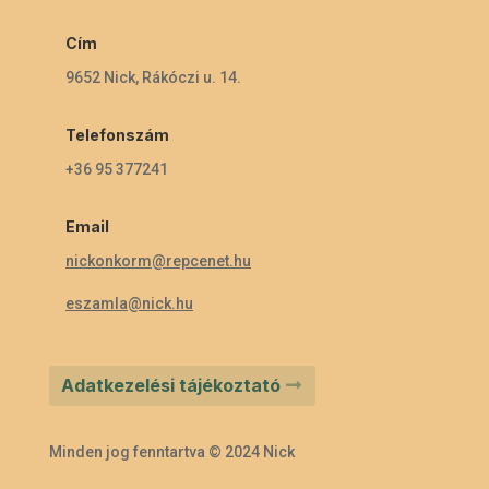
Cím
9652 Nick, Rákóczi u. 14.
Telefonszám
+36 95 377241
Email
nickonkorm@repcenet.hu
eszamla@nick.hu
Adatkezelési tájékoztató
Minden jog fenntartva © 2024 Nick