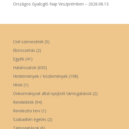
Országos Gyalogló Nap Veszprémben – 2026.08.13.
Civil szervezetek
(5)
Ebösszeírás
(2)
Egyéb
(41)
Határozatok
(650)
Hirdetmények / Közlemények
(198)
Hírek
(1)
Önkormányzat által nyújtott támogatások
(2)
Rendeletek
(94)
Rendezési terv
(1)
Szabadtéri égetés
(2)
Támogatások
(6)