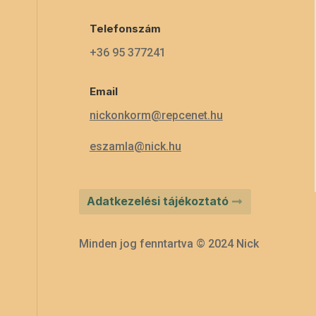
Telefonszám
+36 95 377241
Email
nickonkorm@repcenet.hu
eszamla@nick.hu
Adatkezelési tájékoztató
Minden jog fenntartva © 2024 Nick