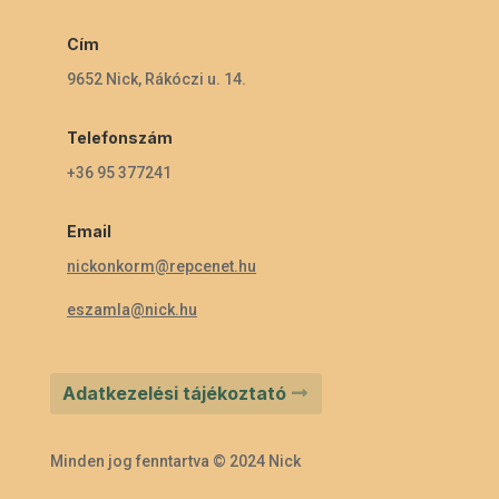
Cím
9652 Nick, Rákóczi u. 14.
Telefonszám
+36 95 377241
Email
nickonkorm@repcenet.hu
eszamla@nick.hu
Adatkezelési tájékoztató
Minden jog fenntartva © 2024 Nick