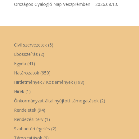
Országos Gyalogló Nap Veszprémben – 2026.08.13.
Civil szervezetek
(5)
Ebösszeírás
(2)
Egyéb
(41)
Határozatok
(650)
Hirdetmények / Közlemények
(198)
Hírek
(1)
Önkormányzat által nyújtott támogatások
(2)
Rendeletek
(94)
Rendezési terv
(1)
Szabadtéri égetés
(2)
Támogatások
(6)