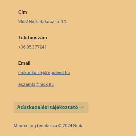
Cím
9652 Nick, Rákóczi u. 14.
Telefonszám
+36 95 377241
Email
nickonkorm@repcenet.hu
eszamla@nick.hu
Adatkezelési tájékoztató
Minden jog fenntartva © 2024 Nick