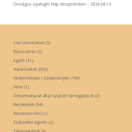
Országos Gyalogló Nap Veszprémben – 2026.08.13.
Civil szervezetek
(5)
Ebösszeírás
(2)
Egyéb
(41)
Határozatok
(650)
Hirdetmények / Közlemények
(198)
Hírek
(1)
Önkormányzat által nyújtott támogatások
(2)
Rendeletek
(94)
Rendezési terv
(1)
Szabadtéri égetés
(2)
Támogatások
(6)