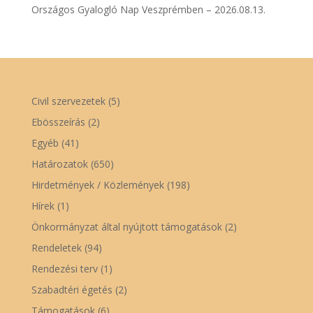
Országos Gyalogló Nap Veszprémben – 2026.08.13.
Civil szervezetek
(5)
Ebösszeírás
(2)
Egyéb
(41)
Határozatok
(650)
Hirdetmények / Közlemények
(198)
Hírek
(1)
Önkormányzat által nyújtott támogatások
(2)
Rendeletek
(94)
Rendezési terv
(1)
Szabadtéri égetés
(2)
Támogatások
(6)