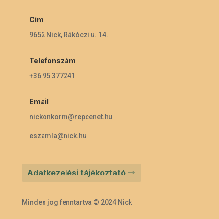
Cím
9652 Nick, Rákóczi u. 14.
Telefonszám
+36 95 377241
Email
nickonkorm@repcenet.hu
eszamla@nick.hu
Adatkezelési tájékoztató
Minden jog fenntartva © 2024 Nick