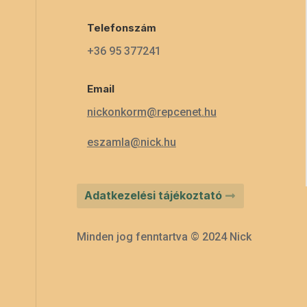
Telefonszám
+36 95 377241
Email
nickonkorm@repcenet.hu
eszamla@nick.hu
Adatkezelési tájékoztató
Minden jog fenntartva © 2024 Nick