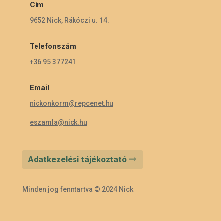
Cím
9652 Nick, Rákóczi u. 14.
Telefonszám
+36 95 377241
Email
nickonkorm@repcenet.hu
eszamla@nick.hu
Adatkezelési tájékoztató
Minden jog fenntartva © 2024 Nick