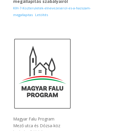
megállapítás szabályairól
KIH-7-Kozteruletek-elnevezeserol-es-a-hazszam-
megallapitas
Letöltés
Magyar Falu Program
Mező utca és Dózsa-köz