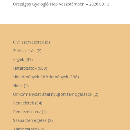
Országos Gyalogló Nap Veszprémben – 2026.08.13.
Civil szervezetek
(5)
Ebösszeírás
(2)
Egyéb
(41)
Határozatok
(650)
Hirdetmények / Közlemények
(198)
Hírek
(1)
Önkormányzat által nyújtott támogatások
(2)
Rendeletek
(94)
Rendezési terv
(1)
Szabadtéri égetés
(2)
Támogatások
(6)