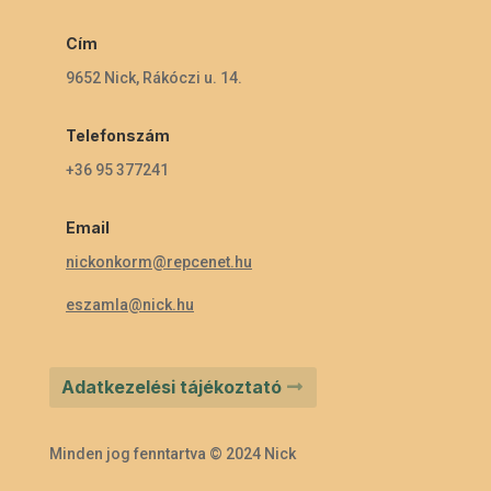
Cím
9652 Nick, Rákóczi u. 14.
Telefonszám
+36 95 377241
Email
nickonkorm@repcenet.hu
eszamla@nick.hu
Adatkezelési tájékoztató
Minden jog fenntartva © 2024 Nick