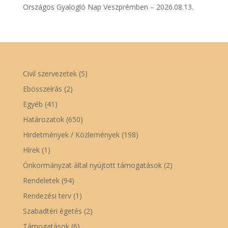
Országos Gyalogló Nap Veszprémben – 2026.08.13.
Civil szervezetek
(5)
Ebösszeírás
(2)
Egyéb
(41)
Határozatok
(650)
Hirdetmények / Közlemények
(198)
Hírek
(1)
Önkormányzat által nyújtott támogatások
(2)
Rendeletek
(94)
Rendezési terv
(1)
Szabadtéri égetés
(2)
Támogatások
(6)