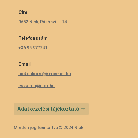
Cím
9652 Nick, Rákóczi u. 14.
Telefonszám
+36 95 377241
Email
nickonkorm@repcenet.hu
eszamla@nick.hu
Adatkezelési tájékoztató
Minden jog fenntartva © 2024 Nick