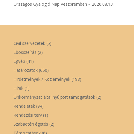
Országos Gyalogló Nap Veszprémben – 2026.08.13.
Civil szervezetek
(5)
Ebösszeírás
(2)
Egyéb
(41)
Határozatok
(650)
Hirdetmények / Közlemények
(198)
Hírek
(1)
Önkormányzat által nyújtott támogatások
(2)
Rendeletek
(94)
Rendezési terv
(1)
Szabadtéri égetés
(2)
Támogatások
(6)