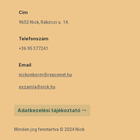
Cím
9652 Nick, Rákóczi u. 14.
Telefonszám
+36 95 377241
Email
nickonkorm@repcenet.hu
eszamla@nick.hu
Adatkezelési tájékoztató
Minden jog fenntartva © 2024 Nick