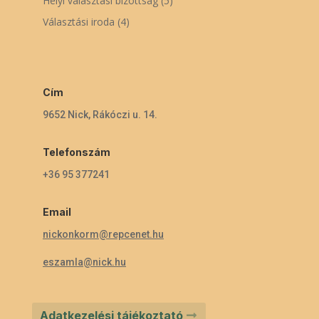
Helyi választási bizottság
(5)
Választási iroda
(4)
Cím
9652 Nick, Rákóczi u. 14.
Telefonszám
+36 95 377241
Email
nickonkorm@repcenet.hu
eszamla@nick.hu
Adatkezelési tájékoztató