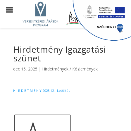
Hirdetmény Igazgatási
szünet
dec 15, 2025
|
Hirdetmények / Közlemények
H I R D E T M É N Y.2025.12.
Letöltés