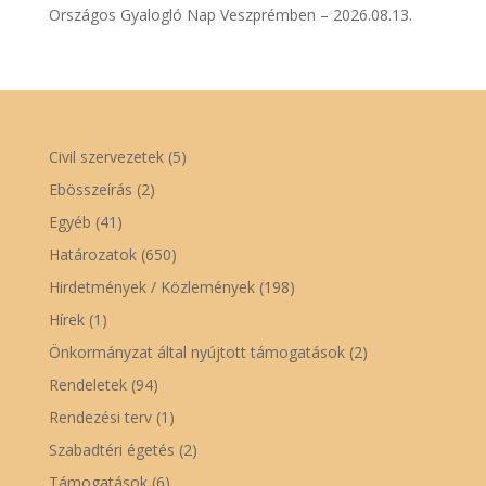
Országos Gyalogló Nap Veszprémben – 2026.08.13.
Civil szervezetek
(5)
Ebösszeírás
(2)
Egyéb
(41)
Határozatok
(650)
Hirdetmények / Közlemények
(198)
Hírek
(1)
Önkormányzat által nyújtott támogatások
(2)
Rendeletek
(94)
Rendezési terv
(1)
Szabadtéri égetés
(2)
Támogatások
(6)