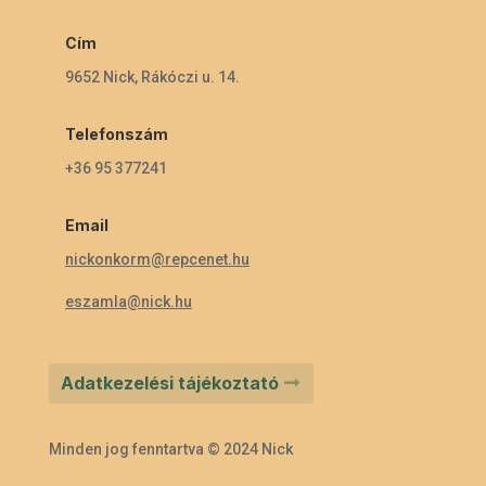
Cím
9652 Nick, Rákóczi u. 14.
Telefonszám
+36 95 377241
Email
nickonkorm@repcenet.hu
eszamla@nick.hu
Adatkezelési tájékoztató
Minden jog fenntartva © 2024 Nick