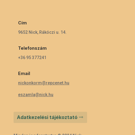
Cím
9652 Nick, Rákóczi u. 14.
Telefonszám
+36 95 377241
Email
nickonkorm@repcenet.hu
eszamla@nick.hu
Adatkezelési tájékoztató