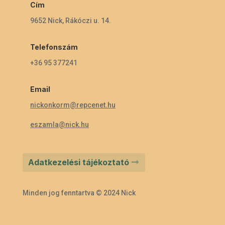
Cím
9652 Nick, Rákóczi u. 14.
Telefonszám
+36 95 377241
Email
nickonkorm@repcenet.hu
eszamla@nick.hu
Adatkezelési tájékoztató
Minden jog fenntartva © 2024 Nick