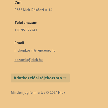
Cím
9652 Nick, Rákóczi u. 14.
Telefonszám
+36 95 377241
Email
nickonkorm@repcenet.hu
eszamla@nick.hu
Adatkezelési tájékoztató
Minden jog fenntartva © 2024 Nick