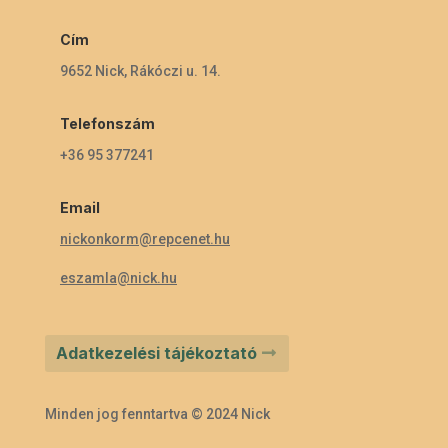
Cím
9652 Nick, Rákóczi u. 14.
Telefonszám
+36 95 377241
Email
nickonkorm@repcenet.hu
eszamla@nick.hu
Adatkezelési tájékoztató
Minden jog fenntartva © 2024 Nick