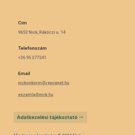
Cím
9652 Nick, Rákóczi u. 14.
Telefonszám
+36 95 377241
Email
nickonkorm@repcenet.hu
eszamla@nick.hu
Adatkezelési tájékoztató