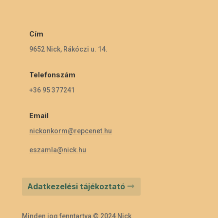
Cím
9652 Nick, Rákóczi u. 14.
Telefonszám
+36 95 377241
Email
nickonkorm@repcenet.hu
eszamla@nick.hu
Adatkezelési tájékoztató
Minden jog fenntartva © 2024 Nick