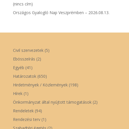
(nincs cím)
Országos Gyalogló Nap Veszprémben – 2026.08.13.
Civil szervezetek
(5)
Ebösszeírás
(2)
Egyéb
(41)
Határozatok
(650)
Hirdetmények / Közlemények
(198)
Hírek
(1)
Önkormányzat által nyújtott támogatások
(2)
Rendeletek
(94)
Rendezési terv
(1)
Szabadtéri égetés
(2)