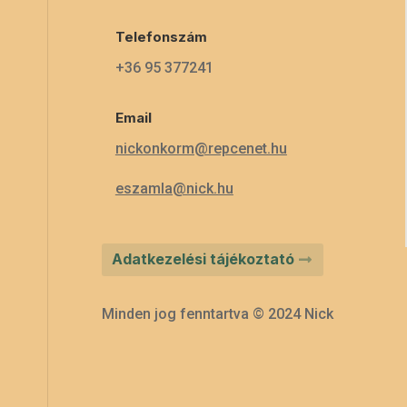
Telefonszám
+36 95 377241
Email
nickonkorm@repcenet.hu
eszamla@nick.hu
Adatkezelési tájékoztató
Minden jog fenntartva © 2024 Nick