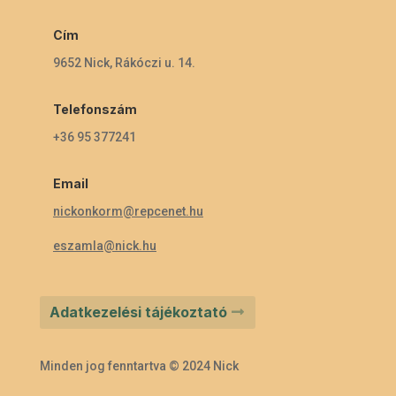
Cím
9652 Nick, Rákóczi u. 14.
Telefonszám
+36 95 377241
Email
nickonkorm@repcenet.hu
eszamla@nick.hu
Adatkezelési tájékoztató
Minden jog fenntartva © 2024 Nick