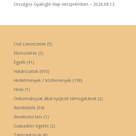
Országos Gyalogló Nap Veszprémben – 2026.08.13.
Civil szervezetek
(5)
Ebösszeírás
(2)
Egyéb
(41)
Határozatok
(650)
Hirdetmények / Közlemények
(198)
Hírek
(1)
Önkormányzat által nyújtott támogatások
(2)
Rendeletek
(94)
Rendezési terv
(1)
Szabadtéri égetés
(2)
Támogatások
(6)