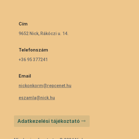
Cím
9652 Nick, Rákóczi u. 14.
Telefonszám
+36 95 377241
Email
nickonkorm@repcenet.hu
eszamla@nick.hu
Adatkezelési tájékoztató