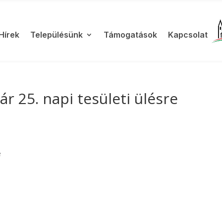
Hírek
Településünk
Támogatások
Kapcsolat
r 25. napi tesületi ülésre
e