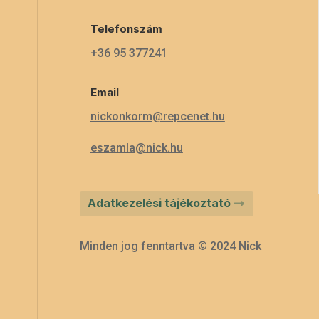
Telefonszám
+36 95 377241
Email
nickonkorm@repcenet.hu
eszamla@nick.hu
Adatkezelési tájékoztató
Minden jog fenntartva © 2024 Nick