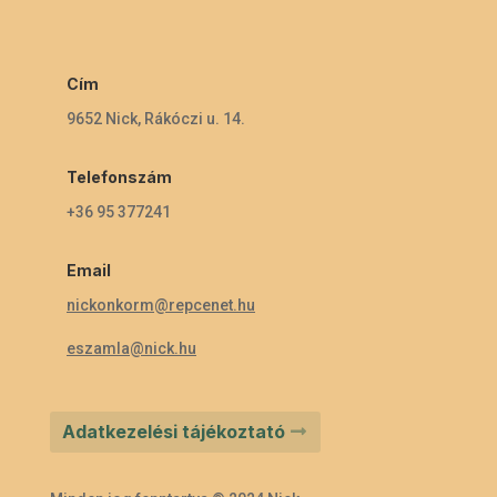
Cím
9652 Nick, Rákóczi u. 14.
Telefonszám
+36 95 377241
Email
nickonkorm@repcenet.hu
eszamla@nick.hu
Adatkezelési tájékoztató