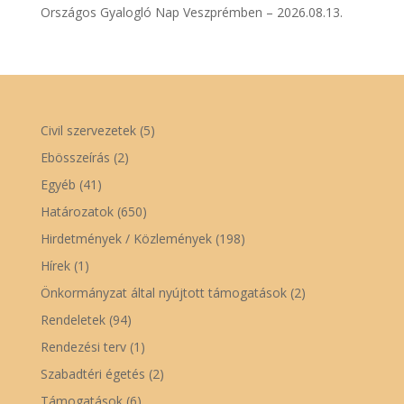
Országos Gyalogló Nap Veszprémben – 2026.08.13.
Civil szervezetek
(5)
Ebösszeírás
(2)
Egyéb
(41)
Határozatok
(650)
Hirdetmények / Közlemények
(198)
Hírek
(1)
Önkormányzat által nyújtott támogatások
(2)
Rendeletek
(94)
Rendezési terv
(1)
Szabadtéri égetés
(2)
Támogatások
(6)