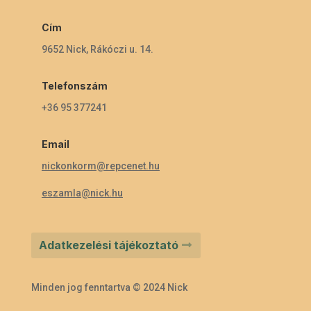
Cím
9652 Nick, Rákóczi u. 14.
Telefonszám
+36 95 377241
Email
nickonkorm@repcenet.hu
eszamla@nick.hu
Adatkezelési tájékoztató
Minden jog fenntartva © 2024 Nick