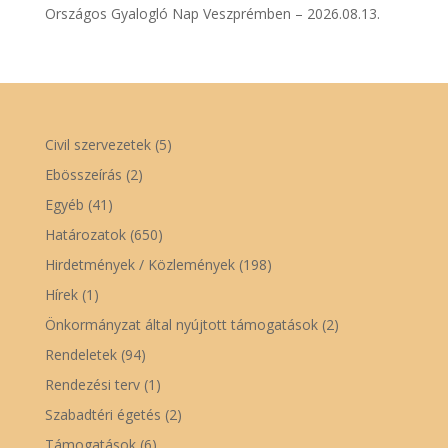
Országos Gyalogló Nap Veszprémben – 2026.08.13.
Civil szervezetek
(5)
Ebösszeírás
(2)
Egyéb
(41)
Határozatok
(650)
Hirdetmények / Közlemények
(198)
Hírek
(1)
Önkormányzat által nyújtott támogatások
(2)
Rendeletek
(94)
Rendezési terv
(1)
Szabadtéri égetés
(2)
Támogatások
(6)