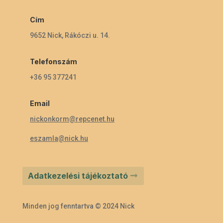
Cím
9652 Nick, Rákóczi u. 14.
Telefonszám
+36 95 377241
Email
nickonkorm@repcenet.hu
eszamla@nick.hu
Adatkezelési tájékoztató
Minden jog fenntartva © 2024 Nick