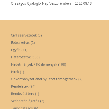
Országos Gyalogló Nap Veszprémben – 2026.08.13.
Civil szervezetek
(5)
Ebösszeírás
(2)
Egyéb
(41)
Határozatok
(650)
Hirdetmények / Közlemények
(198)
Hírek
(1)
Önkormányzat által nyújtott támogatások
(2)
Rendeletek
(94)
Rendezési terv
(1)
Szabadtéri égetés
(2)
Támogatások
(6)