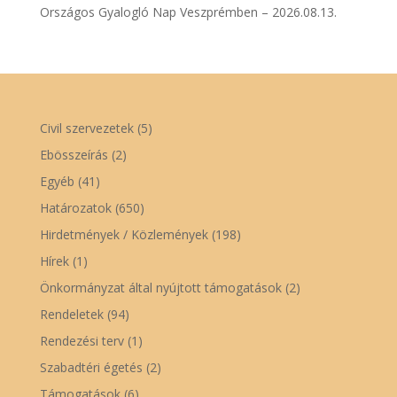
Országos Gyalogló Nap Veszprémben – 2026.08.13.
Civil szervezetek
(5)
Ebösszeírás
(2)
Egyéb
(41)
Határozatok
(650)
Hirdetmények / Közlemények
(198)
Hírek
(1)
Önkormányzat által nyújtott támogatások
(2)
Rendeletek
(94)
Rendezési terv
(1)
Szabadtéri égetés
(2)
Támogatások
(6)