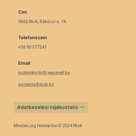
Cím
9652 Nick, Rákóczi u. 14.
Telefonszám
+36 95 377241
Email
nickonkorm@repcenet.hu
eszamla@nick.hu
Adatkezelési tájékoztató
Minden jog fenntartva © 2024 Nick