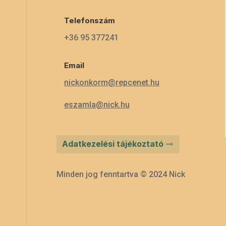
Telefonszám
+36 95 377241
Email
nickonkorm@repcenet.hu
eszamla@nick.hu
Adatkezelési tájékoztató
Minden jog fenntartva © 2024 Nick