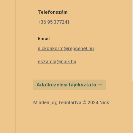
Telefonszám
+36 95 377241
Email
nickonkorm@repcenet.hu
eszamla@nick.hu
Adatkezelési tájékoztató
Minden jog fenntartva © 2024 Nick