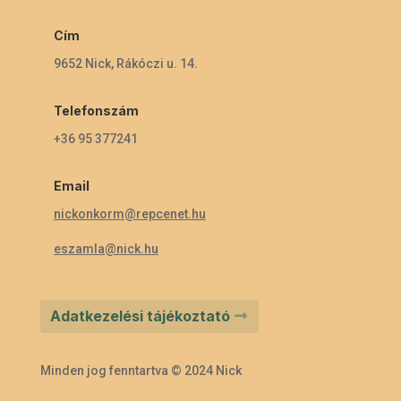
Cím
9652 Nick, Rákóczi u. 14.
Telefonszám
+36 95 377241
Email
nickonkorm@repcenet.hu
eszamla@nick.hu
Adatkezelési tájékoztató
Minden jog fenntartva © 2024 Nick