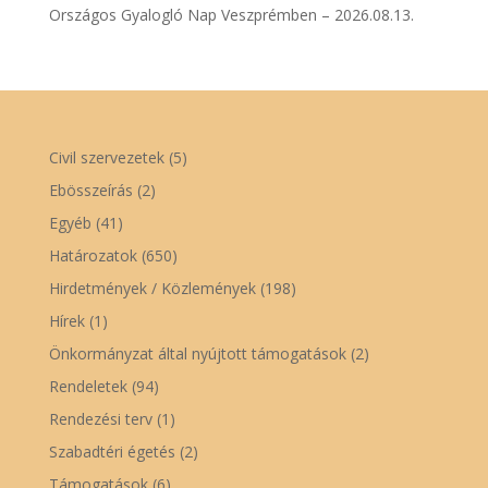
Országos Gyalogló Nap Veszprémben – 2026.08.13.
Civil szervezetek
(5)
Ebösszeírás
(2)
Egyéb
(41)
Határozatok
(650)
Hirdetmények / Közlemények
(198)
Hírek
(1)
Önkormányzat által nyújtott támogatások
(2)
Rendeletek
(94)
Rendezési terv
(1)
Szabadtéri égetés
(2)
Támogatások
(6)