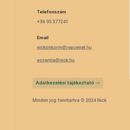
Telefonszám
+36 95 377241
Email
nickonkorm@repcenet.hu
eszamla@nick.hu
Adatkezelési tájékoztató
Minden jog fenntartva © 2024 Nick