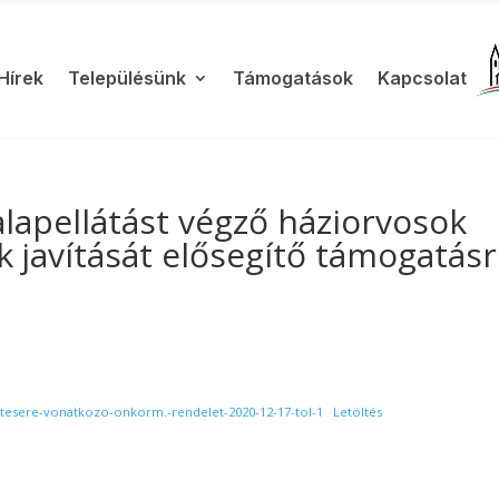
Hírek
Településünk
Támogatások
Kapcsolat
alapellátást végző háziorvosok
k javítását elősegítő támogatásr
jtesere-vonatkozo-onkorm.-rendelet-2020-12-17-tol-1
Letöltés