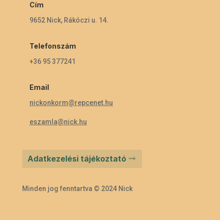
Cím
9652 Nick, Rákóczi u. 14.
Telefonszám
+36 95 377241
Email
nickonkorm@repcenet.hu
eszamla@nick.hu
Adatkezelési tájékoztató
Minden jog fenntartva © 2024 Nick