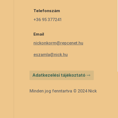
Telefonszám
+36 95 377241
Email
nickonkorm@repcenet.hu
eszamla@nick.hu
Adatkezelési tájékoztató
Minden jog fenntartva © 2024 Nick