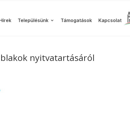
Hírek
Településünk
Támogatások
Kapcsolat
lakok nyitvatartásáról
s