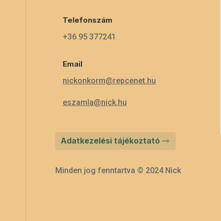
Telefonszám
+36 95 377241
Email
nickonkorm@repcenet.hu
eszamla@nick.hu
Adatkezelési tájékoztató
Minden jog fenntartva © 2024 Nick