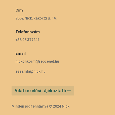
Cím
9652 Nick, Rákóczi u. 14.
Telefonszám
+36 95 377241
Email
nickonkorm@repcenet.hu
eszamla@nick.hu
Adatkezelési tájékoztató
Minden jog fenntartva © 2024 Nick