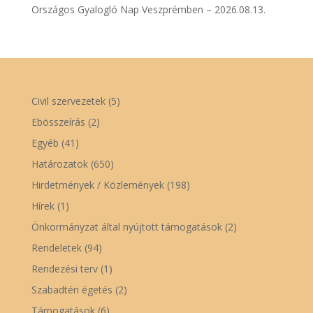
Országos Gyalogló Nap Veszprémben – 2026.08.13.
Civil szervezetek
(5)
Ebösszeírás
(2)
Egyéb
(41)
Határozatok
(650)
Hirdetmények / Közlemények
(198)
Hírek
(1)
Önkormányzat által nyújtott támogatások
(2)
Rendeletek
(94)
Rendezési terv
(1)
Szabadtéri égetés
(2)
Támogatások
(6)