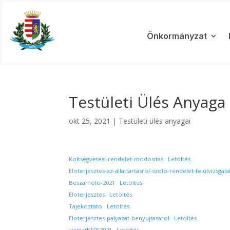
Önkormányzat
Testületi Ülés Anyaga 
okt 25, 2021
|
Testületi ülés anyagai
Koltsegvetesi-rendelet-modositas
Letöltés
Eloterjesztes-az-allattartasrol-szolo-rendelet-felulvizsgal
Beszamolo-2021
Letöltés
Eloterjesztes
Letöltés
Tajekoztato
Letöltés
Eloterjesztes-palyazat-benyujtasarol
Letöltés
ajanlatNICK2021
Letöltés