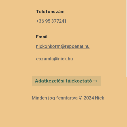
Telefonszám
+36 95 377241
Email
nickonkorm@repcenet.hu
eszamla@nick.hu
Adatkezelési tájékoztató
Minden jog fenntartva © 2024 Nick