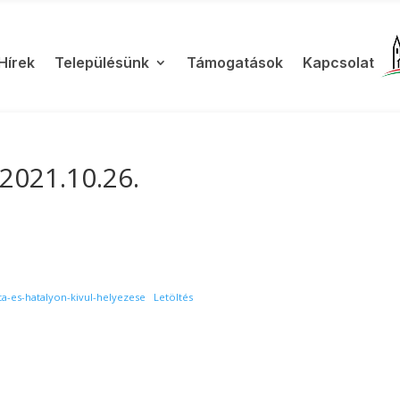
Hírek
Településünk
Támogatások
Kapcsolat
2021.10.26.
ata-es-hatalyon-kivul-helyezese
Letöltés