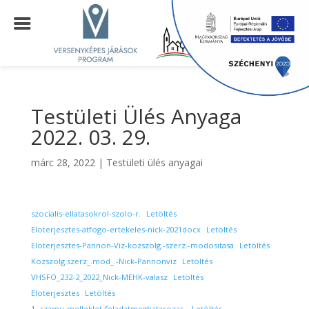
Testületi Ülés Anyaga
2022. 03. 29.
márc 28, 2022
|
Testületi ülés anyagai
szocialis-ellatasokrol-szolo-r.
Letöltés
Eloterjesztes-atfogo-ertekeles-nick-2021docx
Letöltés
Eloterjesztes-Pannon-Viz-kozszolg.-szerz.-modositasa
Letöltés
Kozszolg.szerz_.mod_.-Nick-Pannonviz
Letöltés
VHSFO_232-2_2022_Nick-MEHK-valasz
Letöltés
Eloterjesztes
Letöltés
1.-szamu-melleklet-feladatmeghatarozas-
Letöltés